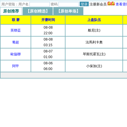
原创推荐
【原创精选】
【原创单场】
联 赛
开赛时间
上盘队伍
08-08
英聯盃
般尼(主)
22:00
08-08
葡超
法馬利卡奧
03:15
08-07
歐協聯
琴斯托霍瓦(主)
01:00
08-06
阿甲
小保加(主)
06:00