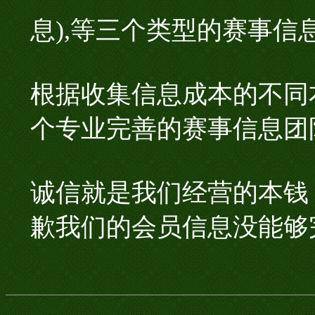
息),等三个类型的赛事信息
根据收集信息成本的不同
个专业完善的赛事信息团
诚信就是我们经营的本钱
歉我们的会员信息没能够