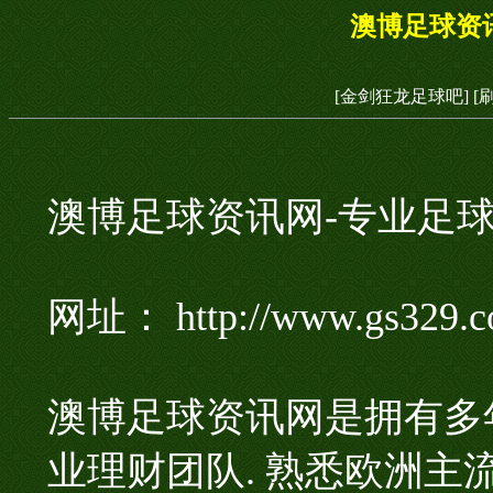
澳博足球资
[金剑狂龙足球吧]
[
澳博足球资讯网-专业足
网址： http://www.gs329.
澳博足球资讯网是拥有多
业理财团队. 熟悉欧洲主