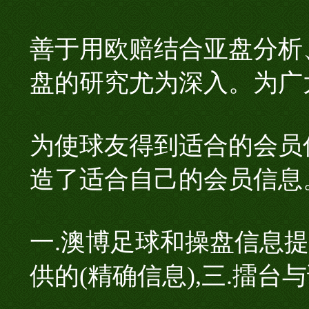
善于用欧赔结合亚盘分析
盘的研究尤为深入。为广
为使球友得到适合的会员
造了适合自己的会员信息
一.澳博足球和操盘信息提
供的(精确信息),三.擂