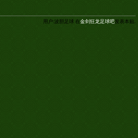
用户:波胆足球
在
金剑狂龙足球吧
发表本贴.