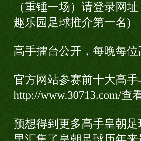
（重锤一场）请登录网址：http
趣乐园足球推介第一名)
高手擂台公开，每晚每位
官方网站参赛前十大高手
http://www.30713.com
预想得到更多高手皇朝足
里汇集了皇朝足球历年来