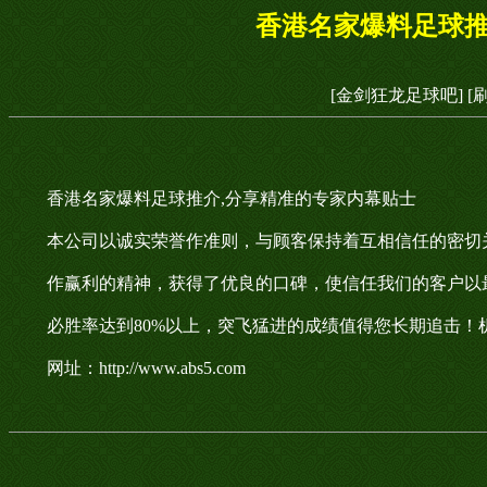
香港名家爆料足球推
[金剑狂龙足球吧]
[
香港名家爆料足球推介,分享精准的专家内幕贴士
本公司以诚实荣誉作准则，与顾客保持着互相信任的密切
作赢利的精神，获得了优良的口碑，使信任我们的客户以
必胜率达到80%以上，突飞猛进的成绩值得您长期追击！机
网址：http://www.abs5.com