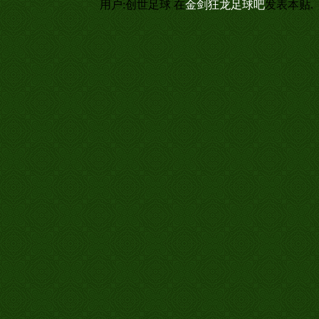
用户:创世足球
在
金剑狂龙足球吧
发表本贴.