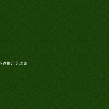
亚盘推介,足球免