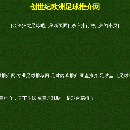
创世纪欧洲足球推介网
[金剑狂龙足球吧]
[刷新页面]
[杀庄排行榜]
[关闭本页]
推介网-专业足球推荐网-足球內幕推介,亚盘推介,足球盘口,足球
免費推介，天下足球,免費足球貼士,足球內幕推介