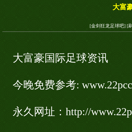
大富
[金剑狂龙足球吧]
[
大富豪国际足球资讯
今晚免费参考: www.22pcc
永久网址：http://www.22p