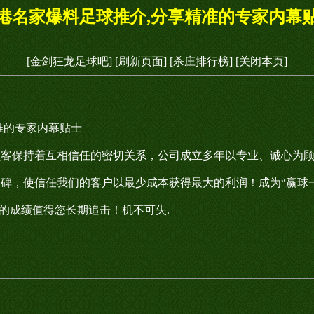
港名家爆料足球推介,分享精准的专家内幕
[金剑狂龙足球吧]
[刷新页面]
[杀庄排行榜]
[关闭本页]
准的专家内幕贴士
顾客保持着互相信任的密切关系，公司成立多年以专业、诚心为
碑，使信任我们的客户以最少成本获得最大的利润！成为“赢球一
进的成绩值得您长期追击！机不可失.