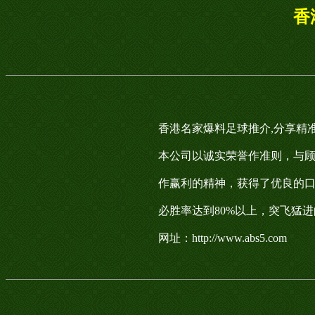
香
香港名家爆料足球推介,分享精
本公司以诚实荣誉作准则，与
作赢利的精神，获得了优良的口
必胜率达到80%以上，突飞猛
网址：http://www.abs5.com