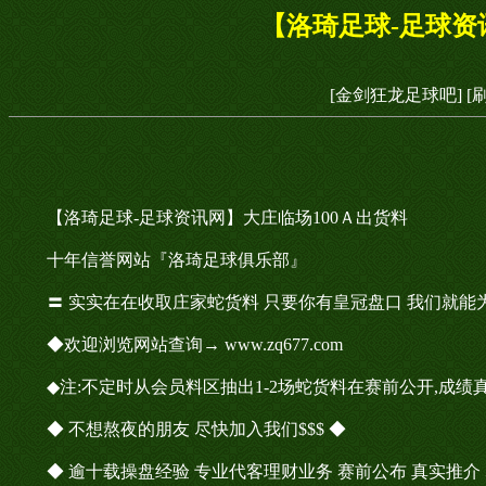
【洛琦足球-足球资
[金剑狂龙足球吧]
[
【洛琦足球-足球资讯网】大庄临场100Ａ出货料
十年信誉网站『洛琦足球俱乐部』
〓 实实在在收取庄家蛇货料 只要你有皇冠盘口 我们就能
◆欢迎浏览网站查询→ www.zq677.com
◆注:不定时从会员料区抽出1-2场蛇货料在赛前公开,成绩真
◆ 不想熬夜的朋友 尽快加入我们$$$ ◆
◆ 逾十载操盘经验 专业代客理财业务 赛前公布 真实推介