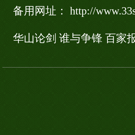
备用网址： http://www.33s
华山论剑 谁与争锋 百家