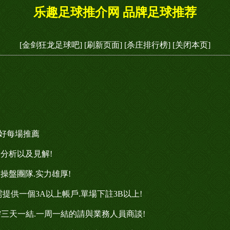
乐趣足球推介网 品牌足球推荐
[金剑狂龙足球吧]
[刷新页面]
[杀庄排行榜]
[关闭本页]
做好每場推薦
分析以及見解!
操盤團隊.实力雄厚!
提供一個3A以上帳戶.單場下註3B以上!
需三天一結.一周一結的請與業務人員商談!