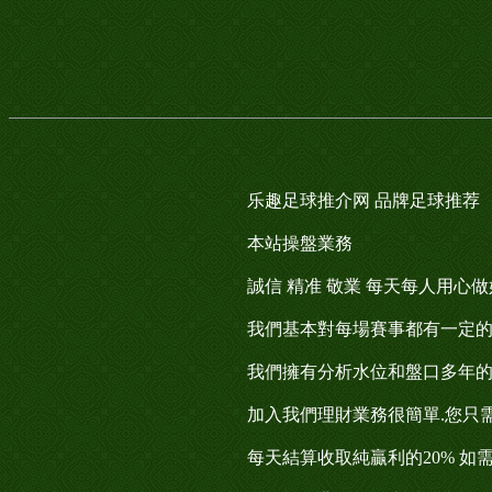
乐趣足球推介网 品牌足球推荐
本站操盤業務
誠信 精准 敬業 每天每人用心
我們基本對每場賽事都有一定的
我們擁有分析水位和盤口多年的
加入我們理財業務很簡單.您只需
每天結算收取純贏利的20% 如