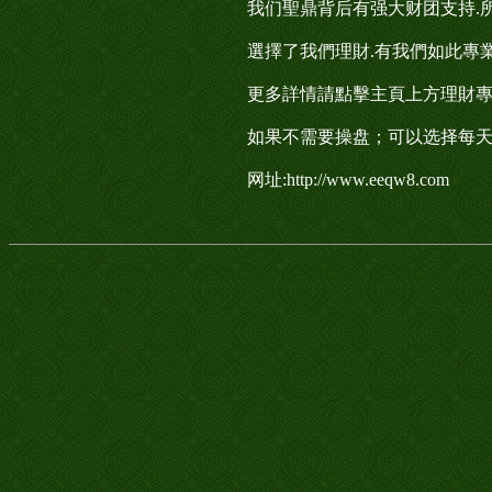
我们聖鼎背后有强大财团支持.
選擇了我們理財.有我們如此專業
更多詳情請點擊主頁上方理財專
如果不需要操盘；可以选择每天发料2
网址:http://www.eeqw8.com