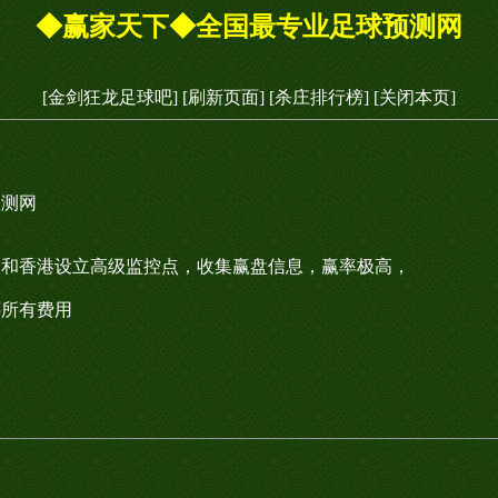
◆赢家天下◆全国最专业足球预测网
[金剑狂龙足球吧]
[刷新页面]
[杀庄排行榜]
[关闭本页]
预测网
门和香港设立高级监控点，收集赢盘信息，赢率极高，
还所有费用