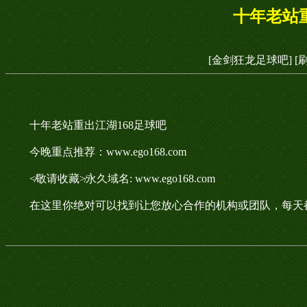
十年老站重
[金剑狂龙足球吧]
[
十年老站重出江湖168足球吧
今晚重点推荐：www.ego168.com
≮敬请收藏≯永久域名: www.ego168.com
在这里你绝对可以找到让您放心合作的机构或团队，每天