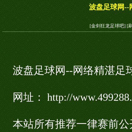
波盘足球网-
[金剑狂龙足球吧]
[
波盘足球网--网络精湛足
网址： http://www.499288.
本站所有推荐一律赛前公开