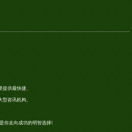
要提供最快捷、
大型咨讯机构、
，
员是你走向成功的明智选择!