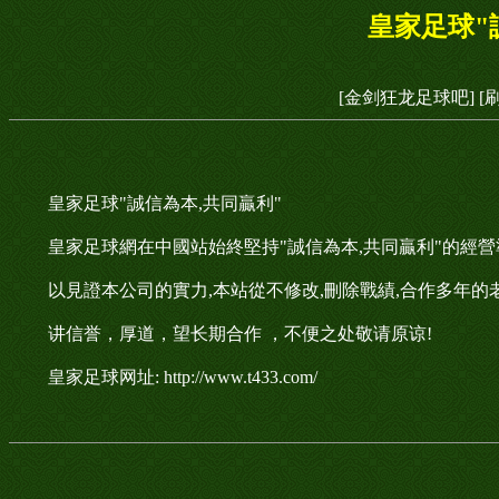
皇家足球"
[金剑狂龙足球吧]
[
皇家足球"誠信為本,共同贏利"
皇家足球網在中國站始終堅持"誠信為本,共同贏利"的經營
以見證本公司的實力,本站從不修改,刪除戰績,合作多年
讲信誉，厚道，望长期合作 ，不便之处敬请原谅!
皇家足球网址: http://www.t433.com/