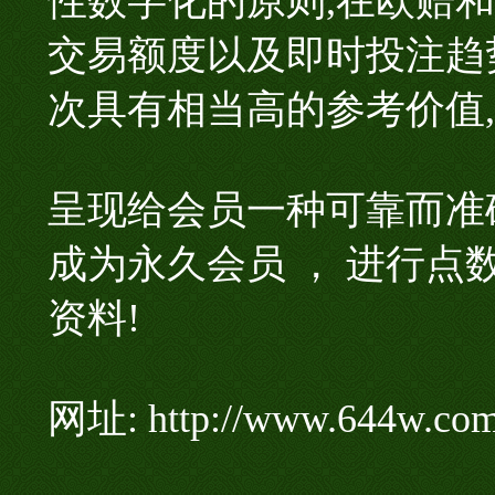
性数字化的原则,在欧赔
交易额度以及即时投注趋
次具有相当高的参考价值,
呈现给会员一种可靠而准
成为永久会员 ， 进行
资料!
网址: http://www.644w.co