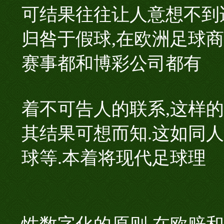
可结果往往让人意想不到
归咎于假球,在欧洲足球
赛事都和博彩公司都有
着不可告人的联系,这样
其结果可想而知.这如同
球等.本着将现代足球理