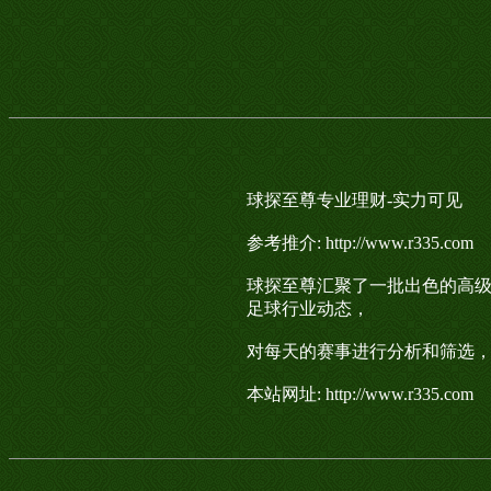
球探至尊专业理财-实力可见
参考推介: http://www.r335.com
球探至尊汇聚了一批出色的高
足球行业动态，
对每天的赛事进行分析和筛选
本站网址: http://www.r335.com