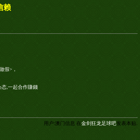
信赖
做假>，
心态,一起合作賺錢
用户:澳门信息
在
金剑狂龙足球吧
发表本贴.