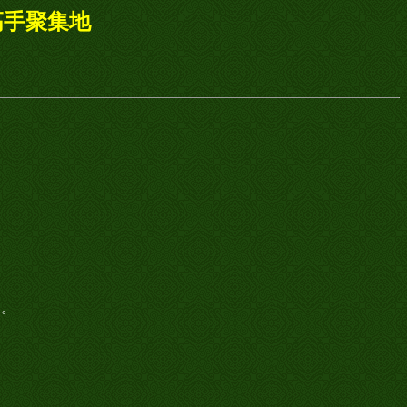
高手聚集地
驻。