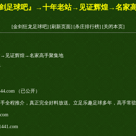
剑足球吧』→十年老站→见证辉煌→名家
[金剑狂龙足球吧]
[刷新页面]
[杀庄排行榜]
[关闭本页]
站→见证辉煌→名家高手聚集地
看
x344.com （已公开）
高手全程推介，真正完全好料放送。立足乐趣足球多年，高手常
com
441.com