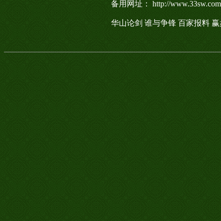
备用网址： http://www.33sw.com
华山论剑 谁与争锋 百家报料 