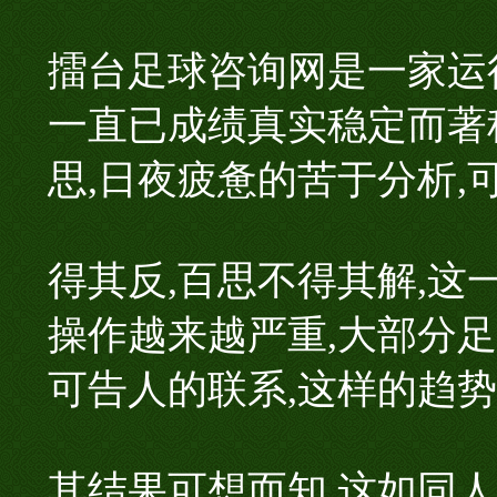
擂台足球咨询网是一家运
一直已成绩真实稳定而著
思,日夜疲惫的苦于分析,
得其反,百思不得其解,这
操作越来越严重,大部分
可告人的联系,这样的趋势
其结果可想而知.这如同