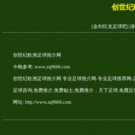
创世纪
[金剑狂龙足球吧]
[
创世纪欧洲足球推介网
今晚参考: www.zq9666.com
创世纪欧洲足球推介网 专业足球推介网-专业足球推荐网-足
足球咨询,免费推介,免费贴士,免費推介，天下足球,免費足
网址: http://www.zq9666.com