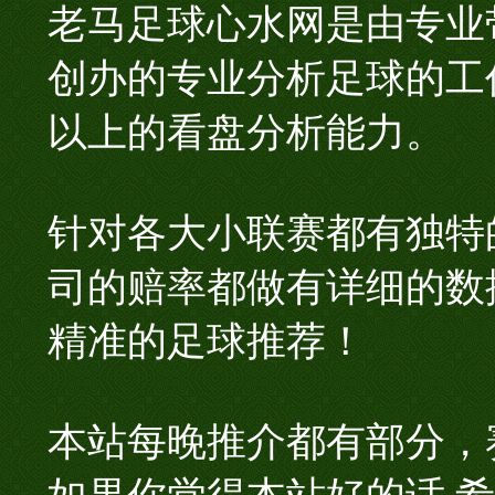
老马足球心水网是由专业
创办的专业分析足球的工
以上的看盘分析能力。
针对各大小联赛都有独特
司的赔率都做有详细的数
精准的足球推荐！
本站每晚推介都有部分，