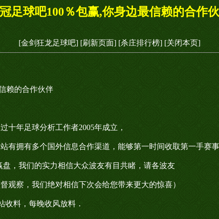
冠足球吧100％包赢,你身边最信赖的合作
[金剑狂龙足球吧]
[刷新页面]
[杀庄排行榜]
[关闭本页]
最信赖的合作伙伴
过十年足球分析工作者2005年成立，
本站有拥有多个国外信息合作渠道，能够第一时间收取第一手赛
赢盘，我们的实力相信大众波友有目共睹，请各波友
监督观察，我们绝对相信下次会给您带来更大的惊喜）
m 网站收料，每晚收风放料．